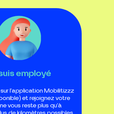
suis employé
ur l’application Mobilitizzz
ponible) et rejoignez votre
l ne vous reste plus qu’à
plus de kilomètres possibles