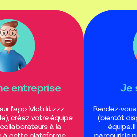
ne entreprise
Je 
sur l’app Mobilitizzz
Rendez-vous s
le), créez votre équipe
(bientôt dis
 collaborateurs à la
équipe. I
e à cette plateforme,
parcourir le 