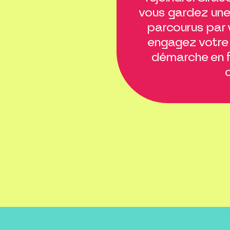
vous gardez une 
parcourus par 
engagez votre 
démarche en fa