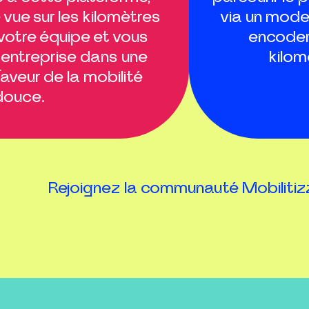
vue sur les kilomètres
via un mode 
votre équipe et vous
encoder
entreprise dans une
kilom
veur de la mobilité
douce.
Rejoignez la communauté Mobilitizz