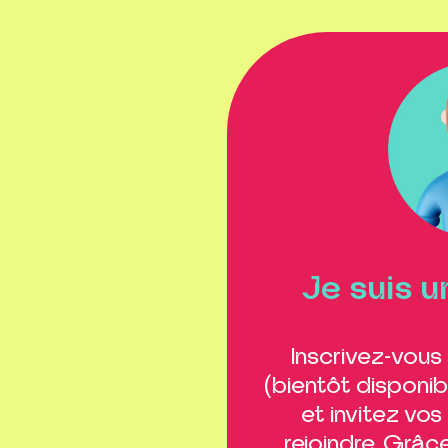
Je suis u
Inscrivez-vous 
(bientôt disponib
et invitez vos
rejoindre. Grâc