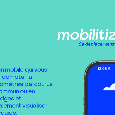
on mobile qui vous
 dompter la
ilomètres parcourus
 commun ou en
adges et
ement visualiser
équipe.