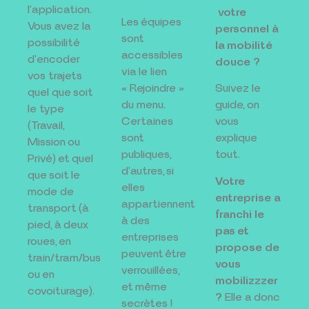
l’application.
votre
Les équipes
Vous avez la
personnel à
sont
possibilité
la mobilité
accessibles
d’encoder
douce ?
via le lien
vos trajets
« Rejoindre »
Suivez le
quel que soit
du menu.
guide, on
le type
Certaines
vous
(Travail,
sont
explique
Mission ou
publiques,
tout.
Privé) et quel
d’autres, si
que soit le
Votre
elles
mode de
entreprise a
appartiennent
transport (à
franchi le
à des
pied, à deux
pas et
entreprises
roues, en
propose de
peuvent être
train/tram/bus
vous
verrouillées,
ou en
mobilizzzer
et même
covoiturage).
?
Elle a donc
secrètes !