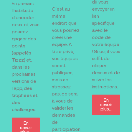
dû vous
En prenant
C’est au
envoyer un
l’habitude
même
lien
d’encoder
endroit que
spécifique
ceux-ci, vous
vous pourrez
avec le
pourrez
créer une
code de
gagner des
équipe. A
votre équipe
points
titre privé,
! Si oui, il vous
(appelés
vos équipes
suffit de
Tizzz) et,
seront
cliquer
dans les
publiques,
dessus et de
prochaines
mais ne
suivre les
versions de
stressez
instructions.
l’app, des
pas, ce sera
trophées et
En
à vous de
des
savoir
valider les
plus…
challenges.
demandes
de
En
savoir
participation