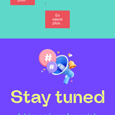
plus…
!
En
savoir
plus…
Stay tuned