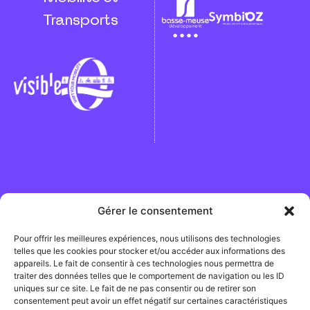
Transports
Gérer le consentement
Vie privée / Termes et conditions / RGPD
Pour offrir les meilleures expériences, nous utilisons des technologies
telles que les cookies pour stocker et/ou accéder aux informations des
Avec le soutien du SPF Mobilité et Transports dans le
appareils. Le fait de consentir à ces technologies nous permettra de
cadre de l'appel à projet Shift your Mobility
traiter des données telles que le comportement de navigation ou les ID
uniques sur ce site. Le fait de ne pas consentir ou de retirer son
consentement peut avoir un effet négatif sur certaines caractéristiques